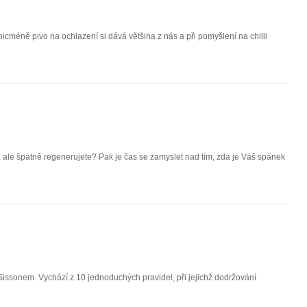
icméně pivo na ochlazení si dává většina z nás a při pomyšlení na chilli
 ale špatně regenerujete? Pak je čas se zamyslet nad tím, zda je Váš spánek
Sissonem. Vychází z 10 jednoduchých pravidel, při jejichž dodržování