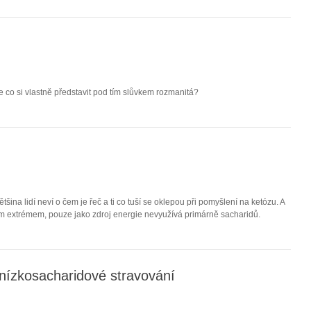
le co si vlastně představit pod tím slůvkem rozmanitá?
šina lidí neví o čem je řeč a ti co tuší se oklepou při pomyšlení na ketózu. A
m extrémem, pouze jako zdroj energie nevyužívá primárně sacharidů.
nízkosacharidové stravování