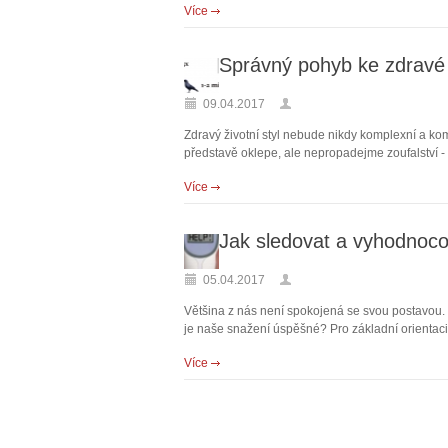
Více
Správný pohyb ke zdravé
09.04.2017
Zdravý životní styl nebude nikdy komplexní a komp
představě oklepe, ale nepropadejme zoufalství - z
Více
Jak sledovat a vyhodnoco
05.04.2017
Většina z nás není spokojená se svou postavou. 
je naše snažení úspěšné? Pro základní orientac
Více