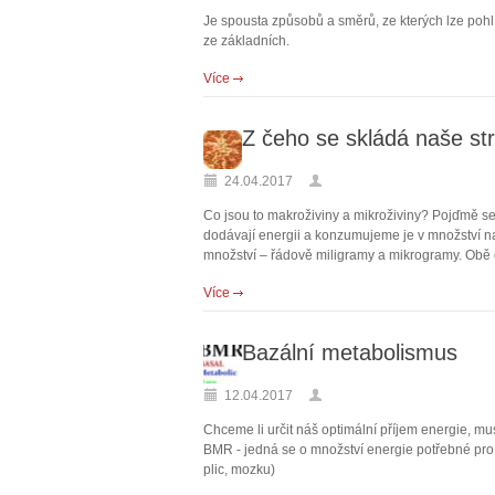
Je spousta způsobů a směrů, ze kterých lze pohl
ze základních.
Více
Z čeho se skládá naše st
24.04.2017
Co jsou to makroživiny a mikroživiny? Pojďmě se
dodávají energii a konzumujeme je v množství na
množství – řádově miligramy a mikrogramy. Obě č
Více
Bazální metabolismus
12.04.2017
Chceme li určit náš optimální příjem energie, mu
BMR - jedná se o množství energie potřebné pro 
plic, mozku)