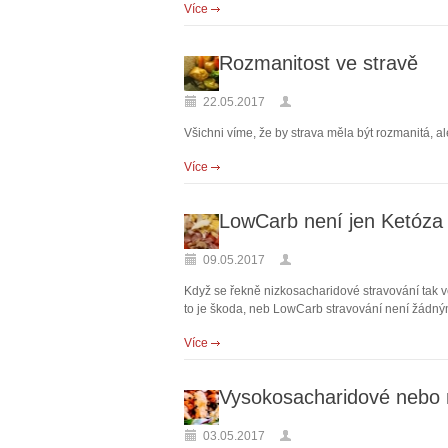
Více
Rozmanitost ve stravě
22.05.2017
Všichni víme, že by strava měla být rozmanitá, a
Více
LowCarb není jen Ketóza
09.05.2017
Když se řekně nizkosacharidové stravování tak vět
to je škoda, neb LowCarb stravování není žádný
Více
Vysokosacharidové nebo 
03.05.2017