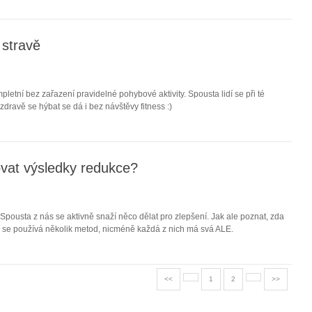
 stravě
letní bez zařazení pravidelné pohybové aktivity. Spousta lidí se při té
dravě se hýbat se dá i bez návštěvy fitness :)
vat výsledky redukce?
Spousta z nás se aktivně snaží něco dělat pro zlepšení. Jak ale poznat, zda
i se používá několik metod, nicméně každá z nich má svá ALE.
<<
1
2
>>