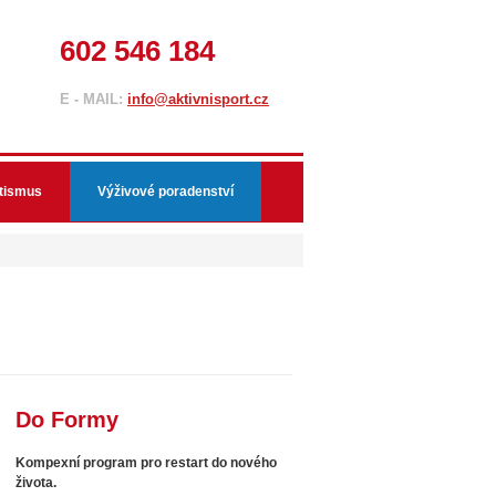
602 546 184
E - MAIL:
info@aktivnisport.cz
tismus
Výživové poradenství
Do Formy
Kompexní program pro restart do nového
života.