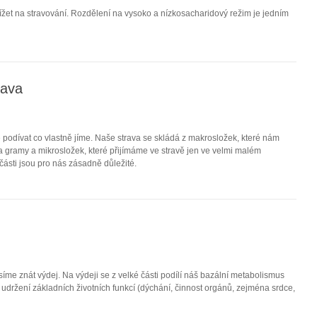
ížet na stravování. Rozdělení na vysoko a nízkosacharidový režim je jedním
rava
 podívat co vlastně jíme. Naše strava se skládá z makrosložek, které nám
 gramy a mikrosložek, které přijímáme ve stravě jen ve velmi malém
ásti jsou pro nás zásadně důležité.
síme znát výdej. Na výdeji se z velké části podílí náš bazální metabolismus
udržení základních životních funkcí (dýchání, činnost orgánů, zejména srdce,