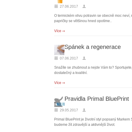
27.06.2017
O termickém vlivu potravin se obecně moc neví, n
papričky se většinou hned opotíme..
Více
Spánek a regenerace
07.06.2017
Snažíte se zhubnout a nejde Vám to? Sportujete,
dostatečný a kvalitní.
Více
Pravidla Primal BluePrint
29.05.2017
Primal BluePrint je životní styl popsaný Markem 
budeme žít zdravější a aktivnější život.