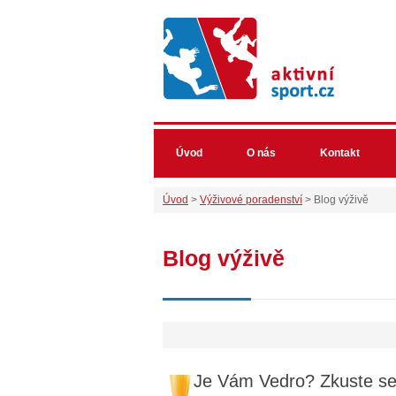
Úvod
O nás
Kontakt
Úvod
>
Výživové poradenství
> Blog výživě
Blog výživě
Je Vám Vedro? Zkuste se 